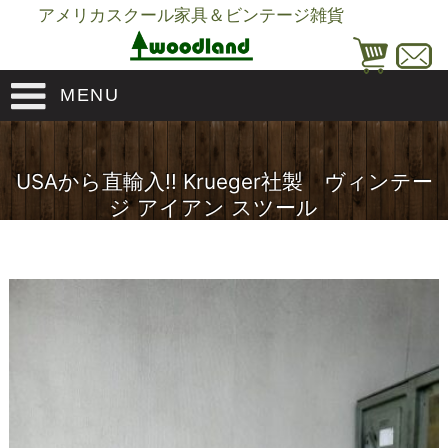
アメリカスクール家具＆ビンテージ雑貨
MENU
USAから直輸入!! Krueger社製 ヴィンテー
ジ アイアン スツール