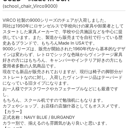
(school_chair_Virco9000)
VIRCO 社製の9000シリーズのチェアが入荷しました。
同社は1950年にロサンゼルスで学校向けの家具や卸業者として
スタートした家具メーカーで、学校や公共施設などを中心に提
供しています。また、製造から販売までを自社で行っている歴
史あるブランドで、もちろんMade In USAです。
9000シリーズは、販売が開始された1960年代から基本的なデザ
インは変わらず、レトロでシックな色味からヴィンテージ家具
好きの方にはもちろん、キャンパーやインテリア好きの方にも
愛用者多数の人気商品です。
現在でも新品が販売されておりますが、現行は椅子の脚部分が
ストレートなのに対し、入荷したヴィンテージ品はテーパード
になっている旧タイプになります。
お一人様でデスクワークやカフェテーブルなどにも最適です
し、
もちろん、スクール机ですので勉強机にもなります。
カフェやショップ、お店様の店舗什器としてもオススメです。
【カラー】
正式名称：NAVY BLUE / BURGANDY
カラー別で、揃えるのも雰囲気があり良いと思います。